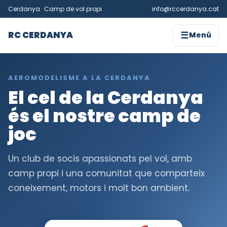
Cerdanya · Camp de vol propi
info@rccerdanya.cat
☰
RC CERDANYA
Menú
AEROMODELISME A LA CERDANYA
El cel de la Cerdanya
és el nostre camp de
joc
Un club de socis apassionats pel vol, amb
camp propi i una comunitat que comparteix
coneixement, motors i molt bon ambient.